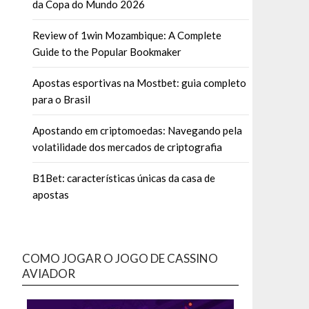
da Copa do Mundo 2026
Review of 1win Mozambique: A Complete
Guide to the Popular Bookmaker
Apostas esportivas na Mostbet: guia completo
para o Brasil
Apostando em criptomoedas: Navegando pela
volatilidade dos mercados de criptografia
B1Bet: características únicas da casa de
apostas
COMO JOGAR O JOGO DE CASSINO
AVIADOR