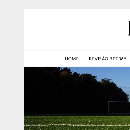
Skip
to
content
HOME
REVISÃO BET365