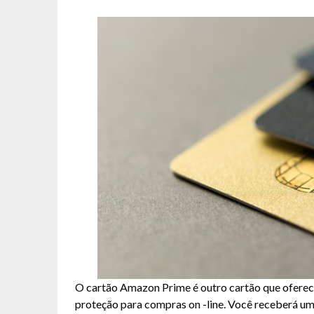
O cartão Amazon Prime é outro cartão que ofer
proteção para compras on -line. Você receberá um