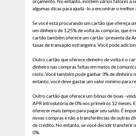
orçamento. No entanto, existem vários fatores a s
algumas dicas para ajudá -lo a encontrar o melhor 
Se você está procurando um cartão que ofereça um
um dinheiro de 1,25% de volta às compras, que é 
cartão também oferece um cartão -presente da A
taxas de transação estrangeira. Você pode adicion
Outro cartão que oferece dinheiro de volta é o c
dinheiro nas compras feitas em meios de comunica
resto. Você também pode ganhar 3% de dinheiro n
entanto, você deve gastar um valor mínimo para re
Outro cartão que oferece um bônus de boas -vinda
APR introdutória de 0% nos primeiros 12 meses. 
oferecer mais tempo para pagar seu saldo. É import
novas compras e não a transferências de outras dív
de crédito. No entanto, se você decidir transferi
0%.