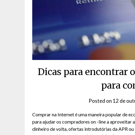
Dicas para encontrar o
para co
Posted on
12 de out
Comprar na Internet é uma maneira popular de eco
para ajudar os compradores on -line a aproveitar
dinheiro de volta, ofertas introdutórias da APR o